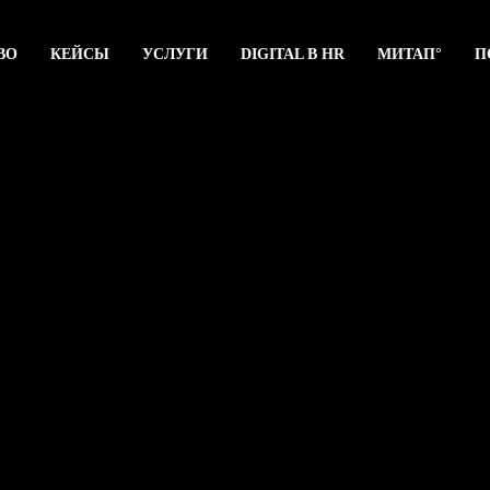
ВО
КЕЙСЫ
УСЛУГИ
DIGITAL В HR
МИТАП°
П