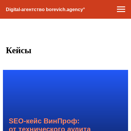
Digital-агентство borevich.agency°
Кейсы
SEO-кейс ВинПроф:
от технического аудита