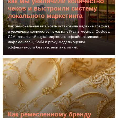
как мы увеличили количество
чеков и выстроили систему
локального маркетинга
Как региональная retail-сеть остановила падение трафика
и увеличила количество чеков на 5% за 2 месяца. Custdev,
CJM, локальный digital-маркетинг, офлайн-активности,
инфлюенсеры, SMM и proxy-модель оценки
эффективности без сквозной аналитики.
Как ремесленному бренду