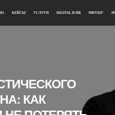
ВО
КЕЙСЫ
УСЛУГИ
DIGITAL В HR
МИТАП°
П
СТИЧЕСКОГО
НА: КАК
 НЕ ПОТЕРЯТЬ